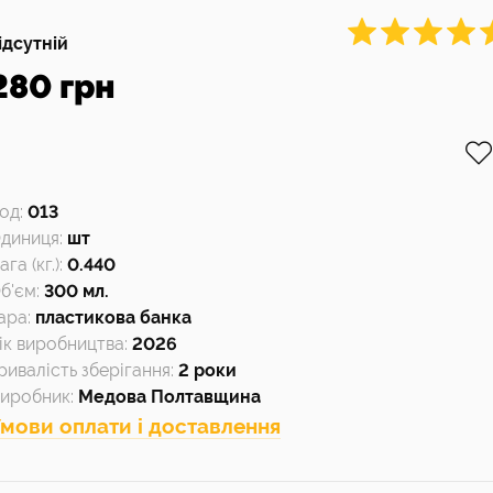
ідсутній
280 грн
од
:
013
диниця
:
шт
ага (кг.)
:
0.440
б'єм
:
300 мл.
ара
:
пластикова банка
ік виробництва
:
2026
ривалість зберігання
:
2 роки
иробник
:
Медова Полтавщина
мови оплати і доставлення