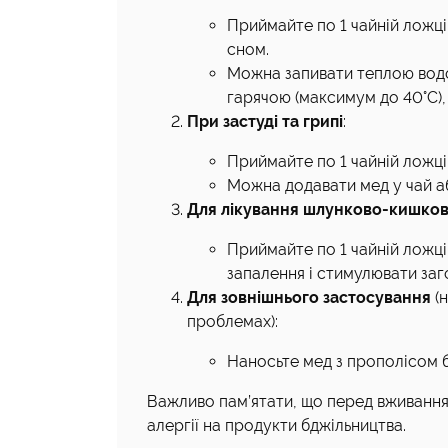
Приймайте по 1 чайній ложці
сном.
Можна запивати теплою водо
гарячою (максимум до 40°C),
При застуді та грипі
:
Приймайте по 1 чайній ложці
Можна додавати мед у чай аб
Для лікування шлунково-кишко
Приймайте по 1 чайній ложці
запалення і стимулювати заг
Для зовнішнього застосування
(н
проблемах):
Наносьте мед з прополісом б
Важливо пам’ятати, що перед вживання
алергії на продукти бджільництва.