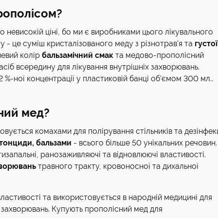
прополісом?
 невисокій ціні, бо ми є виробниками цього лікувального
у - це суміш кристалізованого меду з різнотрав'я та
густої
невий колір
бальзамічний смак
та медово-прополісний
асіб всередину для лікування внутрішніх захворювань.
%-ної концентрації у пластиковій банці об'ємом 300 мл..
ний мед?
овується комахами для полірування стільників та дезінфекц
тонциди, бальзами
- всього більше 50 унікальних речовин.
запальні, ранозаживляючі та відновлюючі властивості.
хворювань
травного тракту, кровоносної та дихальної
ластивості та використовується в народній медицині для
их захворювань. Купують прополісний мед для