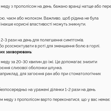
 меду з прополісом на день, бажано вранці натще або пер
ю, чаєм або молоком. Важливо, щоб рідина не була
 інакше корисні властивості можуть зникнути.
 2-3 рази на день для полегшення симптомів.
о розсмоктувати в роті для зменшення болю в горлі.
вих захворювань
:
 меду за 20-30 хвилин до їжі. Це допомагає знизити
оєння слизової оболонки шлунка.
априклад, для загоєння ран або при стоматологічних
езпосередньо на уражені ділянки 1-2 рази на день.
м меду з прополісом варто переконатися, що у вас немає