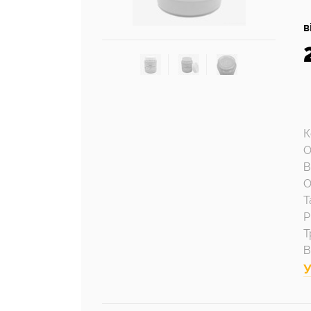
в
К
О
В
О
Т
Р
Т
В
У