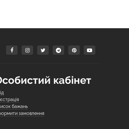
Особистий кабінет
ід
єстрація
исок бажань
ормити замовлення