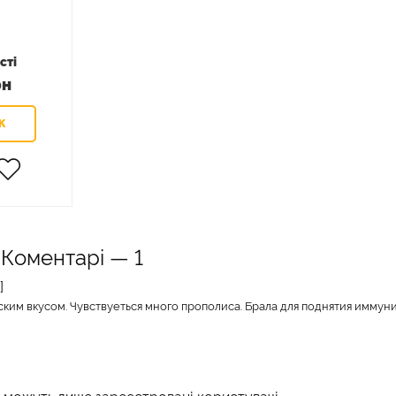
сті
рн
Коментарі —
1
]
ким вкусом. Чувствуеться много прополиса. Брала для поднятия иммуни