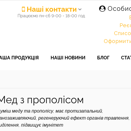
Наші контакти
Особис
Працюємо пн-сб 9-00 - 18-00 год.
Реє
Списо
Оформити
АША ПРОДУКЦІЯ
НАШІ НОВИНИ
БЛОГ
СТА
Мед з прополісом
уміш меду та прополісу, має протизапальний,
анозаживляючий, регенеруючий ефект органів травлення,
иділення, підвищує імунітет