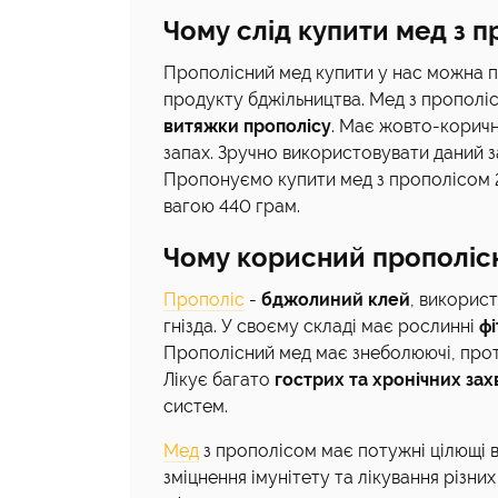
Чому слід купити мед з 
Прополісний мед купити у нас можна по
продукту бджільництва. Мед з прополіс
витяжки прополісу
. Має жовто-корич
запах. Зручно використовувати даний з
Пропонуємо купити мед з прополісом 2 
вагою 440 грам.
Чому корисний прополіс
Прополіс
-
бджолиний клей
, використ
гнізда. У своєму складі має рослинні
фі
Прополісний мед має знеболюючі, проти
Лікує багато
гострих та хронічних за
систем.
Мед
з прополісом має потужні цілющі в
зміцнення імунітету та лікування різн