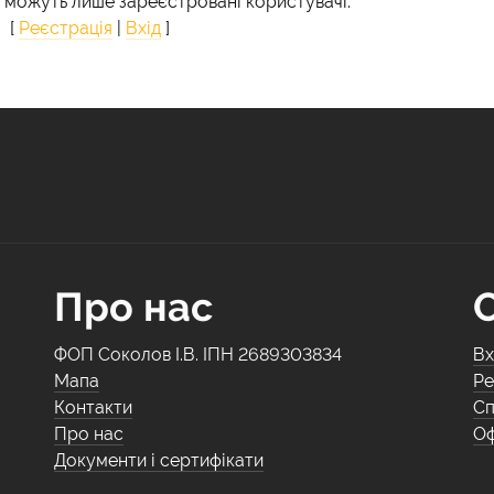
 можуть лише зареєстровані користувачі.
[
Реєстрація
|
Вхід
]
Про нас
ФОП Соколов І.В. ІПН 2689303834
Вх
Мапа
Ре
Контакти
Сп
Про нас
Оф
Документи і сертифікати