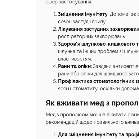
сфер застосування:
Зміцнення імунітету
: Допомагає 
сезон застуд і грипу.
Лікування застудних захворюва
респіраторних захворювань.
Здоров'я шлунково-кишкового т
шлунка та інших проблем зі шлунк
властивостям.
Рани та опіки
: Завдяки антисепт
рани або опіки для швидшого заго
Профілактика стоматологічних 
ясен і стоматиту, оскільки допом
Як вживати мед з пропол
Мед з прополісом можна вживати різни
рекомендацій щодо правильного вжива
Для зміцнення імунітету та проф