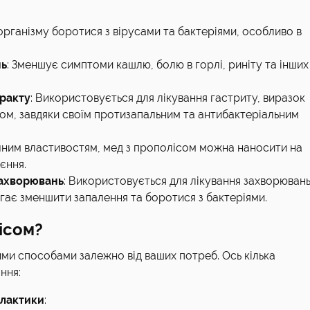
організму боротися з вірусами та бактеріями, особливо в
нь
: Зменшує симптоми кашлю, болю в горлі, риніту та інших
ракту
: Використовується для лікування гастриту, виразок
ом, завдяки своїм протизапальним та антибактеріальним
ичним властивостям, мед з прополісом можна наносити на
єння.
захворювань
: Використовується для лікування захворюван
агає зменшити запалення та боротися з бактеріями.
ісом?
ми способами залежно від ваших потреб. Ось кілька
ння:
ілактики
: