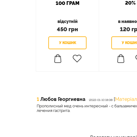
20%
100 ГРАМ
відсутній
в наявно
450 грн
120 г
1
Любов Георгиевна
[
Матеріал
(2022-01-10 18:08)
Прополисный мед очень интересный - с бальзамичес
лечения гастрита.