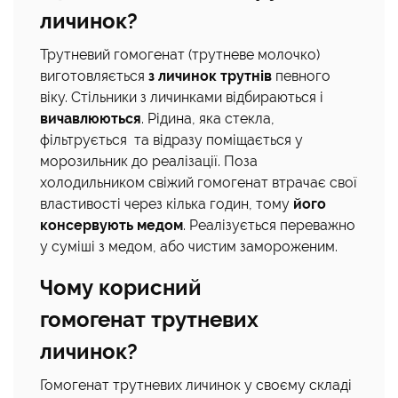
личинок?
Трутневий гомогенат (трутневе молочко)
виготовляється
з личинок трутнів
певного
віку. Стільники з личинками відбираються і
вичавлюються
. Рідина, яка стекла,
фільтрується та відразу поміщається у
морозильник до реалізації. Поза
холодильником свіжий гомогенат втрачає свої
властивості через кілька годин, тому
його
консервують медом
. Реалізується переважно
у суміші з медом, або чистим замороженим.
Чому корисний
гомогенат трутневих
личинок?
Гомогенат трутневих личинок у своєму складі