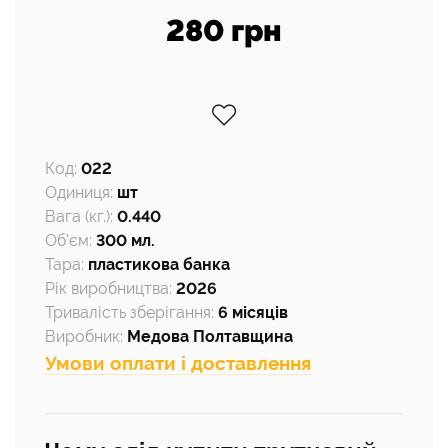
280 грн
Код
:
022
Одиниця
:
шт
Вага (кг.)
:
0.440
Об'єм
:
300 мл.
Тара
:
пластикова банка
Рік виробництва
:
2026
Тривалість зберігання
:
6 місяців
Виробник
:
Медова Полтавщина
Умови оплати і доставлення