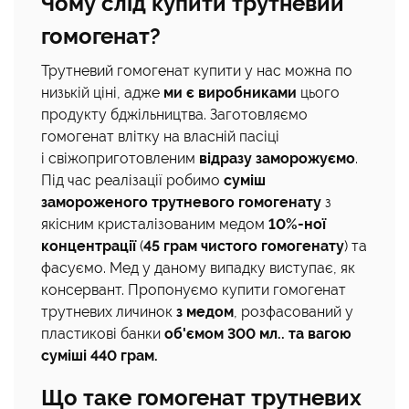
Чому слід купити трутневий
гомогенат?
Трутневий гомогенат купити у нас можна по
низькій ціні, адже
ми є виробниками
цього
продукту бджільництва. Заготовляємо
гомогенат влітку на власній пасіці
і свіжоприготовленим
відразу заморожуємо
.
Під час реалізації робимо
суміш
замороженого трутневого гомогенату
з
якісним кристалізованим медом
10%-ної
концентрації
(
45 грам чистого гомогенату
) та
фасуємо. Мед у даному випадку виступає, як
консервант. Пропонуємо купити гомогенат
трутневих личинок
з медом
, розфасований у
пластикові банки
об'ємом 300 мл.. та вагою
суміші 440 грам.
Що таке гомогенат трутневих