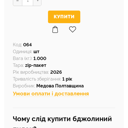
-
+
Код
:
064
Одиниця
:
шт
Вага (кг.)
:
1.000
Тара
:
zip-пакет
Рік виробництва
:
2026
Тривалість зберігання
:
1 рік
Виробник
:
Медова Полтавщина
Умови оплати і доставлення
Чому слід купити бджолиний