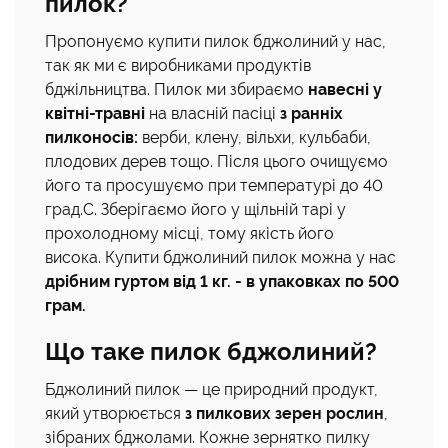
пилок?
Пропонуємо купити пилок бджолиний у нас,
так як ми є виробниками продуктів
бджільництва. Пилок ми збираємо
навесні у
квітні-травні
на власній пасіці
з ранніх
пилконосів:
верби, клену, вільхи, кульбаби,
плодових дерев тощо. Після цього очищуємо
його та просушуємо при температурі до 40
град.С. Зберігаємо його у щільній тарі у
прохолодному місці, тому якість його
висока. Купити бджолиний пилок можна у нас
дрібним гуртом від 1 кг. - в упаковках по 500
грам.
Що таке пилок бджолиний?
Бджолиний пилок — це природний продукт,
який утворюється
з пилкових зерен рослин
,
зібраних бджолами. Кожне зернятко пилку