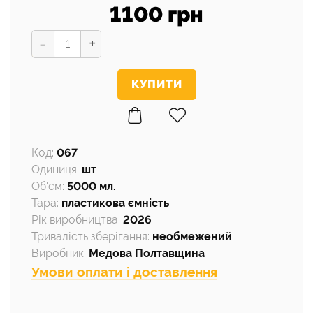
1100 грн
-
+
Код
:
067
Одиниця
:
шт
Об'єм
:
5000 мл.
Тара
:
пластикова ємність
Рік виробництва
:
2026
Тривалість зберігання
:
необмежений
Виробник
:
Медова Полтавщина
Умови оплати і доставлення