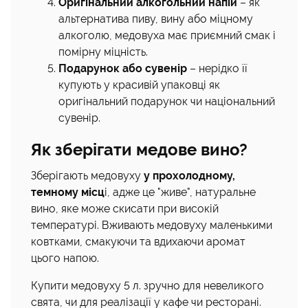
Оригінальний алкогольний напій
– як
альтернатива пиву, вину або міцному
алкоголю, медовуха має приємний смак і
помірну міцність.
Подарунок або сувенір
– нерідко її
купують у красивій упаковці як
оригінальний подарунок чи національний
сувенір.
Як зберігати медове вино?
Зберігають медовуху
у прохолодному,
темному місц
і, адже це "живе", натуральне
вино, яке може скисати при високій
температурі. Вживають медовуху маленькими
ковтками, смакуючи та вдихаючи аромат
цього напою.
Купити медовуху 5 л. зручно для невеликого
свята, чи для реалізації у кафе чи ресторані.