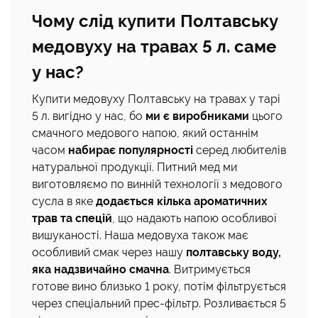
Чому слід купити Полтавську
медовуху на травах 5 л. саме
у нас?
Купити медовуху Полтавську на травах у тарі
5 л. вигідно у нас, бо
ми є виробниками
цього
смачного медового напою, який останнім
часом
набирає популярності
серед любителів
натуральної продукції. Питний мед ми
виготовляємо по винній технології з медового
сусла в яке
додається кілька ароматичних
трав та спецій
, що надають напою особливої
вишуканості. Наша медовуха також має
особливий смак через нашу
полтавську воду,
яка надзвичайно смачна
. Витримується
готове вино близько 1 року, потім фільтрується
через спеціальний прес-фільтр. Розливається 5