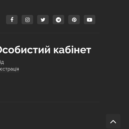
Особистий кабінет
ід
єстрація