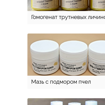
Гомогенат трутневых личин
Мазь с подмором пчел