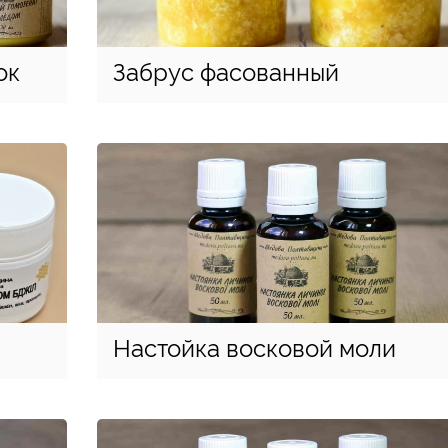
ок
Забрус фасованный
Настойка восковой моли